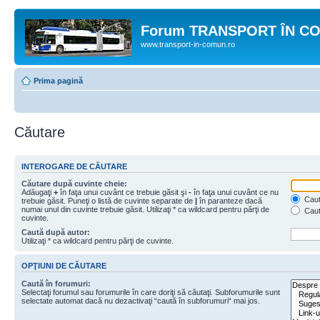
Forum TRANSPORT ÎN C
www.transport-in-comun.ro
Prima pagină
Căutare
INTEROGARE DE CĂUTARE
Căutare după cuvinte cheie:
Adăugaţi
+
în faţa unui cuvânt ce trebuie găsit şi
-
în faţa unui cuvânt ce nu
Caută
trebuie găsit. Puneţi o listă de cuvinte separate de
|
în paranteze dacă
numai unul din cuvinte trebuie găsit. Utilizaţi * ca wildcard pentru părţi de
Caut
cuvinte.
Caută după autor:
Utilizaţi * ca wildcard pentru părţi de cuvinte.
OPŢIUNI DE CĂUTARE
Caută în forumuri:
Selectaţi forumul sau forumurile în care doriţi să căutaţi. Subforumurile sunt
selectate automat dacă nu dezactivaţi “caută în subforumuri“ mai jos.