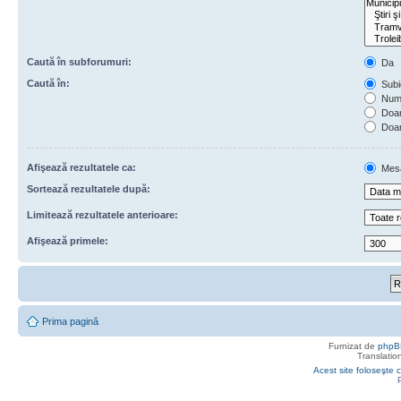
Caută în subforumuri:
Da
Caută în:
Subie
Numa
Doar 
Doar
Afişează rezultatele ca:
Mes
Sortează rezultatele după:
Limitează rezultatele anterioare:
Afişează primele:
Prima pagină
Furnizat de
phpB
Translatio
Acest site foloseşte c