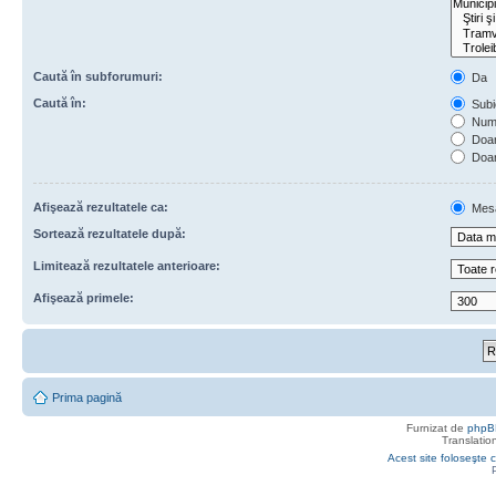
Caută în subforumuri:
Da
Caută în:
Subie
Numa
Doar 
Doar
Afişează rezultatele ca:
Mes
Sortează rezultatele după:
Limitează rezultatele anterioare:
Afişează primele:
Prima pagină
Furnizat de
phpB
Translatio
Acest site foloseşte c