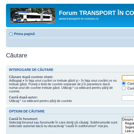
Forum TRANSPORT ÎN C
www.transport-in-comun.ro
Prima pagină
Căutare
INTEROGARE DE CĂUTARE
Căutare după cuvinte cheie:
Adăugaţi
+
în faţa unui cuvânt ce trebuie găsit şi
-
în faţa unui cuvânt ce nu
Caută
trebuie găsit. Puneţi o listă de cuvinte separate de
|
în paranteze dacă
numai unul din cuvinte trebuie găsit. Utilizaţi * ca wildcard pentru părţi de
Caut
cuvinte.
Caută după autor:
Utilizaţi * ca wildcard pentru părţi de cuvinte.
OPŢIUNI DE CĂUTARE
Caută în forumuri:
Selectaţi forumul sau forumurile în care doriţi să căutaţi. Subforumurile sunt
selectate automat dacă nu dezactivaţi “caută în subforumuri“ mai jos.