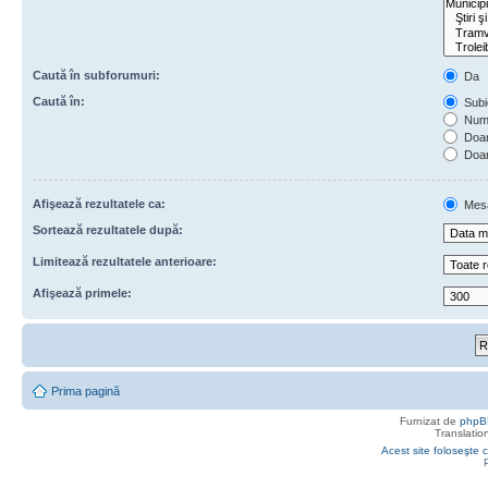
Caută în subforumuri:
Da
Caută în:
Subie
Numa
Doar 
Doar
Afişează rezultatele ca:
Mes
Sortează rezultatele după:
Limitează rezultatele anterioare:
Afişează primele:
Prima pagină
Furnizat de
phpB
Translatio
Acest site foloseşte c