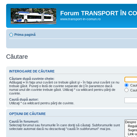
Forum TRANSPORT ÎN C
www.transport-in-comun.ro
Prima pagină
Căutare
INTEROGARE DE CĂUTARE
Căutare după cuvinte cheie:
Adăugaţi
+
în faţa unui cuvânt ce trebuie găsit şi
-
în faţa unui cuvânt ce nu
Caută
trebuie găsit. Puneţi o listă de cuvinte separate de
|
în paranteze dacă
numai unul din cuvinte trebuie găsit. Utilizaţi * ca wildcard pentru părţi de
Caut
cuvinte.
Caută după autor:
Utilizaţi * ca wildcard pentru părţi de cuvinte.
OPŢIUNI DE CĂUTARE
Caută în forumuri:
Selectaţi forumul sau forumurile în care doriţi să căutaţi. Subforumurile sunt
selectate automat dacă nu dezactivaţi “caută în subforumuri“ mai jos.