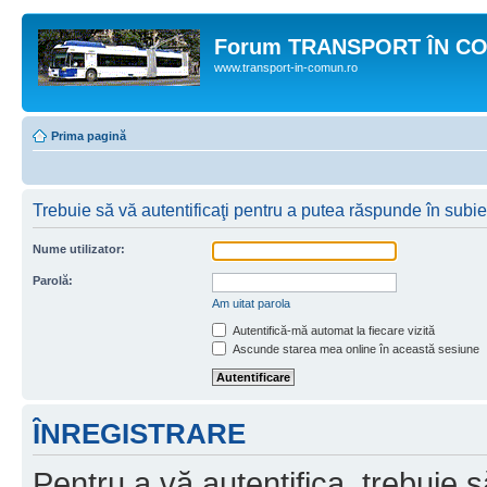
Forum TRANSPORT ÎN C
www.transport-in-comun.ro
Prima pagină
Trebuie să vă autentificaţi pentru a putea răspunde în subie
Nume utilizator:
Parolă:
Am uitat parola
Autentifică-mă automat la fiecare vizită
Ascunde starea mea online în această sesiune
ÎNREGISTRARE
Pentru a vă autentifica, trebuie s