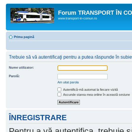
Forum TRANSPORT ÎN C
www.transport-in-comun.ro
Prima pagină
Trebuie să vă autentificaţi pentru a putea răspunde în subie
Nume utilizator:
Parolă:
Am uitat parola
Autentifică-mă automat la fiecare vizită
Ascunde starea mea online în această sesiune
ÎNREGISTRARE
Pentru a vă autentifica, trebuie s