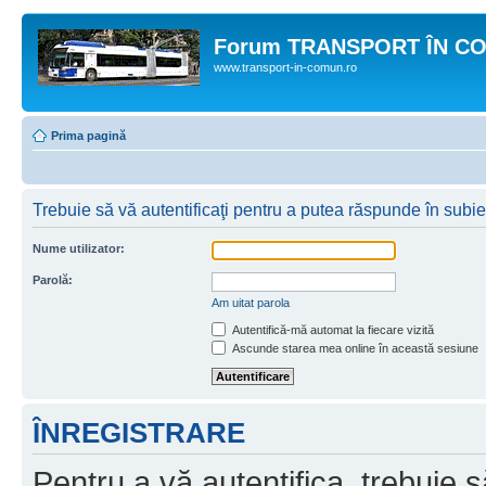
Forum TRANSPORT ÎN C
www.transport-in-comun.ro
Prima pagină
Trebuie să vă autentificaţi pentru a putea răspunde în subie
Nume utilizator:
Parolă:
Am uitat parola
Autentifică-mă automat la fiecare vizită
Ascunde starea mea online în această sesiune
ÎNREGISTRARE
Pentru a vă autentifica, trebuie s