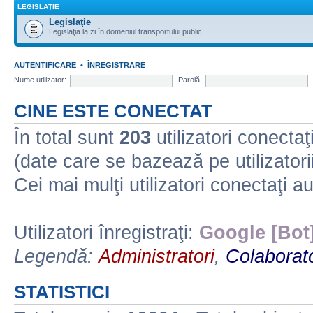
LEGISLAŢIE
Legislaţie
Legislaţia la zi în domeniul transportului public
AUTENTIFICARE
•
ÎNREGISTRARE
Nume utilizator:
Parolă:
CINE ESTE CONECTAT
În total sunt
203
utilizatori conectaţi 
(date care se bazează pe utilizatorii
Cei mai mulţi utilizatori conectaţi a
Utilizatori înregistraţi:
Google [Bot
Legendă:
Administratori
,
Colaborato
STATISTICI