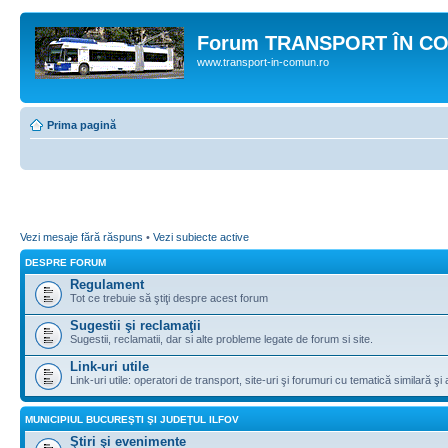
Forum TRANSPORT ÎN C
www.transport-in-comun.ro
Prima pagină
Vezi mesaje fără răspuns
•
Vezi subiecte active
DESPRE FORUM
Regulament
Tot ce trebuie să ştiţi despre acest forum
Sugestii şi reclamaţii
Sugestii, reclamatii, dar si alte probleme legate de forum si site.
Link-uri utile
Link-uri utile: operatori de transport, site-uri şi forumuri cu tematică similară şi a
MUNICIPIUL BUCUREŞTI ŞI JUDEŢUL ILFOV
Ştiri şi evenimente