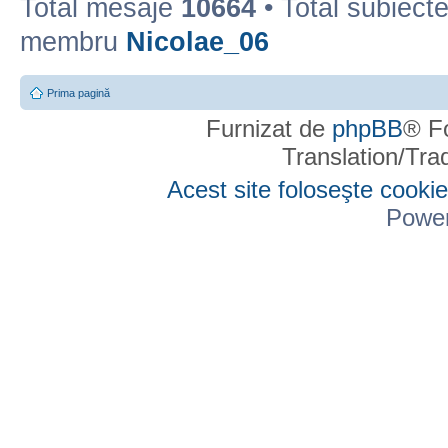
Total mesaje
10664
• Total subiect
membru
Nicolae_06
Prima pagină
Furnizat de
phpBB
® F
Translation/Tr
Acest site foloseşte cookie
Powe