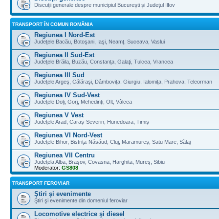
Discuţii generale despre municipiul Bucureşti şi Judeţul Ilfov
TRANSPORT ÎN COMUN ROMÂNIA
Regiunea I Nord-Est
Judeţele Bacău, Botoşani, Iaşi, Neamţ, Suceava, Vaslui
Regiunea II Sud-Est
Judeţele Brăila, Buzău, Constanţa, Galaţi, Tulcea, Vrancea
Regiunea III Sud
Judeţele Argeş, Călăraşi, Dâmboviţa, Giurgiu, Ialomiţa, Prahova, Teleorman
Regiunea IV Sud-Vest
Judeţele Dolj, Gorj, Mehedinţi, Olt, Vâlcea
Regiunea V Vest
Judeţele Arad, Caraş-Severin, Hunedoara, Timiş
Regiunea VI Nord-Vest
Judeţele Bihor, Bistriţa-Năsăud, Cluj, Maramureş, Satu Mare, Sălaj
Regiunea VII Centru
Judeţela Alba, Braşov, Covasna, Harghita, Mureş, Sibiu
Moderator:
GS808
TRANSPORT FEROVIAR
Ştiri şi evenimente
Ştiri şi evenimente din domeniul feroviar
Locomotive electrice şi diesel