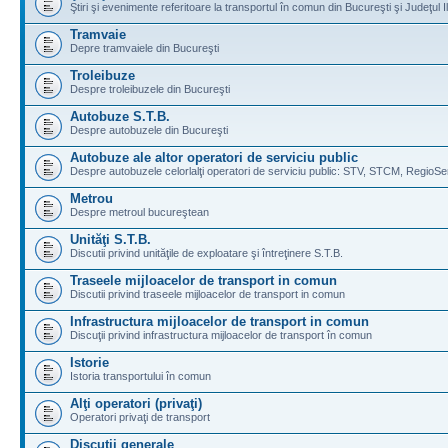
Ştiri şi evenimente referitoare la transportul în comun din Bucureşti şi Judeţul I
Tramvaie
Depre tramvaiele din Bucureşti
Troleibuze
Despre troleibuzele din Bucureşti
Autobuze S.T.B.
Despre autobuzele din Bucureşti
Autobuze ale altor operatori de serviciu public
Despre autobuzele celorlalţi operatori de serviciu public: STV, STCM, RegioSe
Metrou
Despre metroul bucureştean
Unităţi S.T.B.
Discutii privind unităţile de exploatare şi întreţinere S.T.B.
Traseele mijloacelor de transport in comun
Discutii privind traseele mijloacelor de transport in comun
Infrastructura mijloacelor de transport in comun
Discuţii privind infrastructura mijloacelor de transport în comun
Istorie
Istoria transportului în comun
Alţi operatori (privaţi)
Operatori privaţi de transport
Discuţii generale