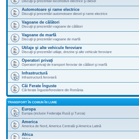
Discuţii şi prezentări locomotive electrice şi diesel
Automotoare şi rame electrice
Discuţii şi prezentări automotoare diesel şi rame electrice
Vagoane de călători
Discuţii şi prezentări vagoane de călători
Vagoane de marfă
Discuţii şi prezentări vagoane de marfă
Utilaje şi alte vehicule feroviare
Discuţii şi prezentări utilaje, drezine şi alte vehicule feroviare
Operatori privaţi
Operatori privaţi de transport feroviar de călători şi marfă
Infrastructură
Infrastructură feroviară
Căi Ferate Înguste
Căi ferate înguste/forestiere din România
TRANSPORT ÎN COMUN ÎN LUME
Europa
Europa (inclusiv Federaţia Rusă şi Turcia)
America
America de Nord, America Centrală şi America Latină
Africa
Africa