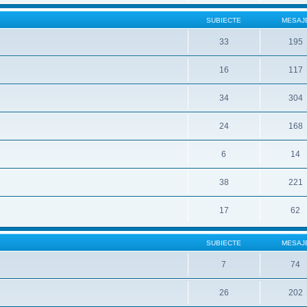
SUBIECTE
MESAJ
33
195
16
117
34
304
24
168
6
14
38
221
17
62
SUBIECTE
MESAJ
7
74
26
202