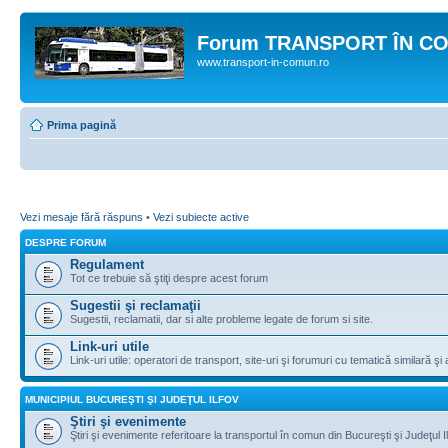
Forum TRANSPORT ÎN C
www.transport-in-comun.ro
Prima pagină
Vezi mesaje fără răspuns
•
Vezi subiecte active
DESPRE FORUM
Regulament
Tot ce trebuie să ştiţi despre acest forum
Sugestii şi reclamaţii
Sugestii, reclamatii, dar si alte probleme legate de forum si site.
Link-uri utile
Link-uri utile: operatori de transport, site-uri şi forumuri cu tematică similară şi a
MUNICIPIUL BUCUREŞTI ŞI JUDEŢUL ILFOV
Ştiri şi evenimente
Ştiri şi evenimente referitoare la transportul în comun din Bucureşti şi Judeţul I