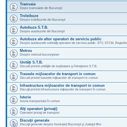
Tramvaie
Depre tramvaiele din Bucureşti
Troleibuze
Despre troleibuzele din Bucureşti
Autobuze S.T.B.
Despre autobuzele din Bucureşti
Autobuze ale altor operatori de serviciu public
Despre autobuzele celorlalţi operatori de serviciu public: STV, STCM, RegioSe
Metrou
Despre metroul bucureştean
Unităţi S.T.B.
Discutii privind unităţile de exploatare şi întreţinere S.T.B.
Traseele mijloacelor de transport in comun
Discutii privind traseele mijloacelor de transport in comun
Infrastructura mijloacelor de transport in comun
Discuţii privind infrastructura mijloacelor de transport în comun
Istorie
Istoria transportului în comun
Alţi operatori (privaţi)
Operatori privaţi de transport
Discuţii generale
Discuţii generale despre municipiul Bucureşti şi Judeţul Ilfov