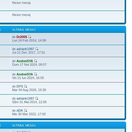
Niciun mesaj
Niciun mesaj
E
ULTIMUL MESAJ
de
Dr2005
Lun 24 Feb 2014, 14:08
de
adriank1997
Joi 21 Dec 2017, 17:51
de
AndreiSYA
Dum 17 Noi 2024, 09:57
de
AndreiSYA
Vin 21 Iun 2024, 16:55
de
DPS
Mar 04 Aug 2026, 19:38
de
adriank1997
Sâm 31 Mai 2014, 12:06
de
ADK
Mie 30 Mar 2022, 17:00
E
ULTIMUL MESAJ