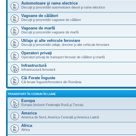
Automotoare şi rame electrice
Discuţii şi prezentări automotoare diesel şi rame electrice
Vagoane de călători
Discuţii şi prezentări vagoane de călători
Vagoane de marfă
Discuţii şi prezentări vagoane de marfă
Utilaje şi alte vehicule feroviare
Discuţii şi prezentări utilaje, drezine şi alte vehicule feroviare
Operatori privaţi
Operatori privaţi de transport feroviar de călători şi marfă
Infrastructură
Infrastructură feroviară
Căi Ferate Înguste
Căi ferate înguste/forestiere din România
TRANSPORT ÎN COMUN ÎN LUME
Europa
Europa (inclusiv Federaţia Rusă şi Turcia)
America
America de Nord, America Centrală şi America Latină
Africa
Africa