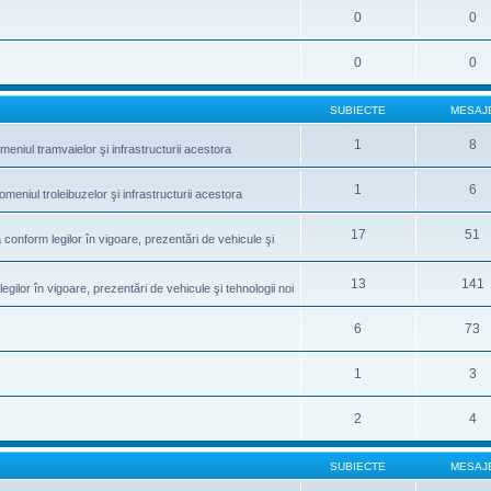
0
0
0
0
SUBIECTE
MESAJ
1
8
meniul tramvaielor şi infrastructurii acestora
1
6
omeniul troleibuzelor şi infrastructurii acestora
17
51
conform legilor în vigoare, prezentări de vehicule şi
13
141
gilor în vigoare, prezentări de vehicule şi tehnologii noi
6
73
1
3
2
4
SUBIECTE
MESAJ