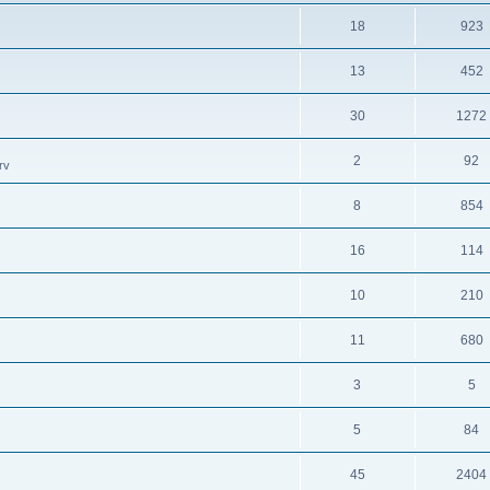
18
923
13
452
30
1272
2
92
rv
8
854
16
114
10
210
11
680
3
5
5
84
45
2404