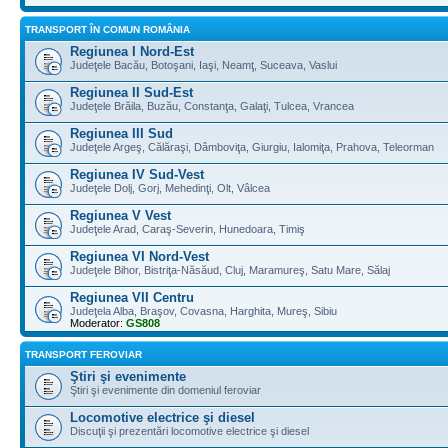
TRANSPORT ÎN COMUN ROMÂNIA
Regiunea I Nord-Est
Judeţele Bacău, Botoşani, Iaşi, Neamţ, Suceava, Vaslui
Regiunea II Sud-Est
Judeţele Brăila, Buzău, Constanţa, Galaţi, Tulcea, Vrancea
Regiunea III Sud
Judeţele Argeş, Călăraşi, Dâmboviţa, Giurgiu, Ialomiţa, Prahova, Teleorman
Regiunea IV Sud-Vest
Judeţele Dolj, Gorj, Mehedinţi, Olt, Vâlcea
Regiunea V Vest
Judeţele Arad, Caraş-Severin, Hunedoara, Timiş
Regiunea VI Nord-Vest
Judeţele Bihor, Bistriţa-Năsăud, Cluj, Maramureş, Satu Mare, Sălaj
Regiunea VII Centru
Judeţela Alba, Braşov, Covasna, Harghita, Mureş, Sibiu
Moderator:
GS808
TRANSPORT FEROVIAR
Ştiri şi evenimente
Ştiri şi evenimente din domeniul feroviar
Locomotive electrice şi diesel
Discuţii şi prezentări locomotive electrice şi diesel