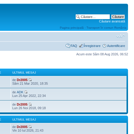
Căutare avansată
Pagina principală - Transport în comun România
FAQ
Înregistrare
Autentificare
Acum este Sâm 08 Aug 2026, 06:52
E
ULTIMUL MESAJ
de
Dr2005
Sâm 21 Mar 2020, 18:35
de
ADK
Lun 25 Apr 2022, 22:34
de
Dr2005
Lun 26 Noi 2018, 09:18
E
ULTIMUL MESAJ
de
Dr2005
Vin 10 Iul 2026, 21:43