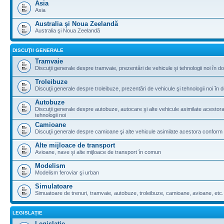
Asia
Asia
Australia şi Noua Zeelandă
Australia şi Noua Zeelandă
DISCUŢII GENERALE
Tramvaie
Discuţii generale despre tramvaie, prezentări de vehicule şi tehnologii noi în do
Troleibuze
Discuţii generale despre troleibuze, prezentări de vehicule şi tehnologii noi în d
Autobuze
Discuţii generale despre autobuze, autocare şi alte vehicule asimilate acestora 
tehnologii noi
Camioane
Discuţii generale despre camioane şi alte vehicule asimilate acestora conform le
Alte mijloace de transport
Avioane, nave şi alte mijloace de transport în comun
Modelism
Modelism feroviar şi urban
Simulatoare
Simuatoare de trenuri, tramvaie, autobuze, troleibuze, camioane, avioane, etc.
LEGISLAŢIE
Legislaţie