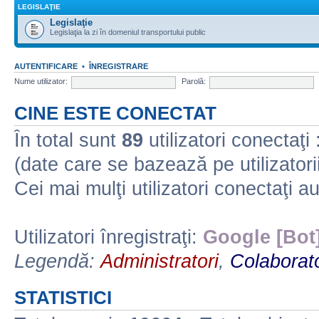
LEGISLAŢIE
Legislaţie
Legislaţia la zi în domeniul transportului public
AUTENTIFICARE
•
ÎNREGISTRARE
Nume utilizator:
Parolă:
CINE ESTE CONECTAT
În total sunt
89
utilizatori conectaţi :
(date care se bazează pe utilizatorii
Cei mai mulţi utilizatori conectaţi a
Utilizatori înregistraţi:
Google [Bot
Legendă:
Administratori
,
Colaborato
STATISTICI