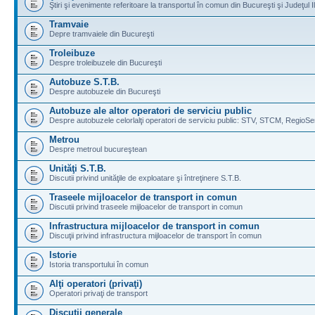
Ştiri şi evenimente referitoare la transportul în comun din Bucureşti şi Judeţul I
Tramvaie
Depre tramvaiele din Bucureşti
Troleibuze
Despre troleibuzele din Bucureşti
Autobuze S.T.B.
Despre autobuzele din Bucureşti
Autobuze ale altor operatori de serviciu public
Despre autobuzele celorlalţi operatori de serviciu public: STV, STCM, RegioSe
Metrou
Despre metroul bucureştean
Unităţi S.T.B.
Discutii privind unităţile de exploatare şi întreţinere S.T.B.
Traseele mijloacelor de transport in comun
Discutii privind traseele mijloacelor de transport in comun
Infrastructura mijloacelor de transport in comun
Discuţii privind infrastructura mijloacelor de transport în comun
Istorie
Istoria transportului în comun
Alţi operatori (privaţi)
Operatori privaţi de transport
Discuţii generale