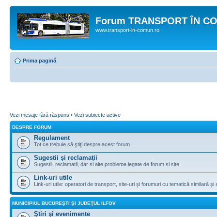
Forum TRANSPORT ÎN C
www.transport-in-comun.ro
Prima pagină
Vezi mesaje fără răspuns
•
Vezi subiecte active
DESPRE FORUM
Regulament
Tot ce trebuie să ştiţi despre acest forum
Sugestii şi reclamaţii
Sugestii, reclamatii, dar si alte probleme legate de forum si site.
Link-uri utile
Link-uri utile: operatori de transport, site-uri şi forumuri cu tematică similară şi a
MUNICIPIUL BUCUREŞTI ŞI JUDEŢUL ILFOV
Ştiri şi evenimente