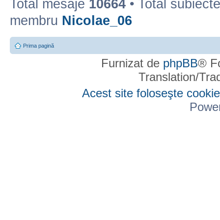
Total mesaje
10664
• Total subiect
membru
Nicolae_06
Prima pagină
Furnizat de
phpBB
® F
Translation/Tr
Acest site foloseşte cookie
Powe