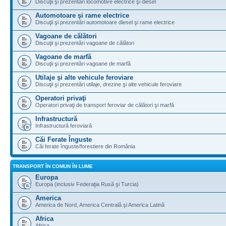
Discuţii şi prezentări locomotive electrice şi diesel
Automotoare şi rame electrice
Discuţii şi prezentări automotoare diesel şi rame electrice
Vagoane de călători
Discuţii şi prezentări vagoane de călători
Vagoane de marfă
Discuţii şi prezentări vagoane de marfă
Utilaje şi alte vehicule feroviare
Discuţii şi prezentări utilaje, drezine şi alte vehicule feroviare
Operatori privaţi
Operatori privaţi de transport feroviar de călători şi marfă
Infrastructură
Infrastructură feroviară
Căi Ferate Înguste
Căi ferate înguste/forestiere din România
TRANSPORT ÎN COMUN ÎN LUME
Europa
Europa (inclusiv Federaţia Rusă şi Turcia)
America
America de Nord, America Centrală şi America Latină
Africa
Africa