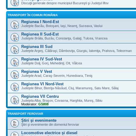
Discuţii generale despre municipiul Bucureşti şi Judeţul Ilfov
TRANSPORT ÎN COMUN ROMÂNIA
Regiunea I Nord-Est
Judeţele Bacău, Botoşani, Iaşi, Neamţ, Suceava, Vaslui
Regiunea II Sud-Est
Judeţele Brăila, Buzău, Constanţa, Galaţi, Tulcea, Vrancea
Regiunea III Sud
Judeţele Argeş, Călăraşi, Dâmboviţa, Giurgiu, Ialomiţa, Prahova, Teleorman
Regiunea IV Sud-Vest
Judeţele Dolj, Gorj, Mehedinţi, Olt, Vâlcea
Regiunea V Vest
Judeţele Arad, Caraş-Severin, Hunedoara, Timiş
Regiunea VI Nord-Vest
Judeţele Bihor, Bistriţa-Năsăud, Cluj, Maramureş, Satu Mare, Sălaj
Regiunea VII Centru
Judeţela Alba, Braşov, Covasna, Harghita, Mureş, Sibiu
Moderator:
GS808
TRANSPORT FEROVIAR
Ştiri şi evenimente
Ştiri şi evenimente din domeniul feroviar
Locomotive electrice şi diesel