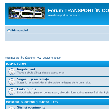
Forum TRANSPORT ÎN C
www.transport-in-comun.ro
Prima pagină
Vezi mesaje fără răspuns
•
Vezi subiecte active
DESPRE FORUM
Regulament
Tot ce trebuie să ştiţi despre acest forum
Sugestii şi reclamaţii
Sugestii, reclamatii, dar si alte probleme legate de forum si site.
Link-uri utile
Link-uri utile: operatori de transport, site-uri şi forumuri cu tematică similară şi a
MUNICIPIUL BUCUREŞTI ŞI JUDEŢUL ILFOV
Ştiri şi evenimente