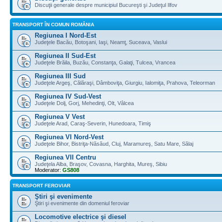
Discuţii generale despre municipiul Bucureşti şi Judeţul Ilfov
TRANSPORT ÎN COMUN ROMÂNIA
Regiunea I Nord-Est
Judeţele Bacău, Botoşani, Iaşi, Neamţ, Suceava, Vaslui
Regiunea II Sud-Est
Judeţele Brăila, Buzău, Constanţa, Galaţi, Tulcea, Vrancea
Regiunea III Sud
Judeţele Argeş, Călăraşi, Dâmboviţa, Giurgiu, Ialomiţa, Prahova, Teleorman
Regiunea IV Sud-Vest
Judeţele Dolj, Gorj, Mehedinţi, Olt, Vâlcea
Regiunea V Vest
Judeţele Arad, Caraş-Severin, Hunedoara, Timiş
Regiunea VI Nord-Vest
Judeţele Bihor, Bistriţa-Năsăud, Cluj, Maramureş, Satu Mare, Sălaj
Regiunea VII Centru
Judeţela Alba, Braşov, Covasna, Harghita, Mureş, Sibiu
Moderator:
GS808
TRANSPORT FEROVIAR
Ştiri şi evenimente
Ştiri şi evenimente din domeniul feroviar
Locomotive electrice şi diesel