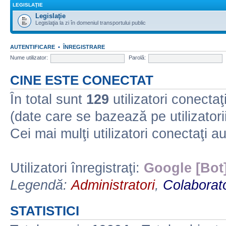
LEGISLAŢIE
Legislaţie
Legislaţia la zi în domeniul transportului public
AUTENTIFICARE
•
ÎNREGISTRARE
Nume utilizator:
Parolă:
CINE ESTE CONECTAT
În total sunt
129
utilizatori conectaţi 
(date care se bazează pe utilizatorii
Cei mai mulţi utilizatori conectaţi a
Utilizatori înregistraţi:
Google [Bot
Legendă:
Administratori
,
Colaborato
STATISTICI