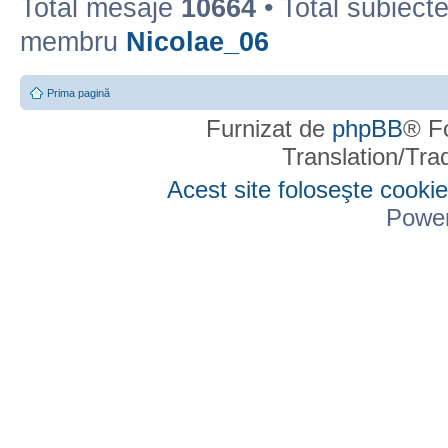
Total mesaje
10664
• Total subiect
membru
Nicolae_06
Prima pagină
Furnizat de
phpBB
® F
Translation/Tr
Acest site foloseşte cookie
Powe