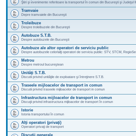
Ştiri şi evenimente referitoare la transportul în comun din Bucureşti şi Judeţul I
Tramvaie
Depre tramvaiele din Bucureşti
Troleibuze
Despre troleibuzele din Bucureşti
Autobuze S.T.B.
Despre autobuzele din Bucureşti
Autobuze ale altor operatori de serviciu public
Despre autobuzele celorlalţi operatori de serviciu public: STV, STCM, RegioSe
Metrou
Despre metroul bucureştean
Unităţi S.T.B.
Discutii privind unităţile de exploatare şi întreţinere S.T.B.
Traseele mijloacelor de transport in comun
Discutii privind traseele mijloacelor de transport in comun
Infrastructura mijloacelor de transport in comun
Discuţii privind infrastructura mijloacelor de transport în comun
Istorie
Istoria transportului în comun
Alţi operatori (privaţi)
Operatori privaţi de transport
Discuţii generale