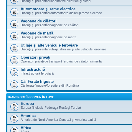
Discuţii şi prezentări locomotive electrice şi diesel
Automotoare şi rame electrice
Discuţii şi prezentări automotoare diesel şi rame electrice
Vagoane de călători
Discuţii şi prezentări vagoane de călători
Vagoane de marfă
Discuţii şi prezentări vagoane de marfă
Utilaje şi alte vehicule feroviare
Discuţii şi prezentări utilaje, drezine şi alte vehicule feroviare
Operatori privaţi
Operatori privaţi de transport feroviar de călători şi marfă
Infrastructură
Infrastructură feroviară
Căi Ferate Înguste
Căi ferate înguste/forestiere din România
TRANSPORT ÎN COMUN ÎN LUME
Europa
Europa (inclusiv Federaţia Rusă şi Turcia)
America
America de Nord, America Centrală şi America Latină
Africa
Africa