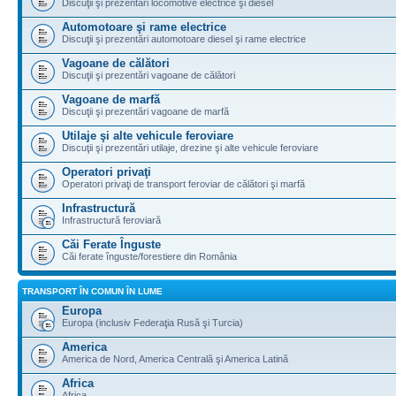
Discuţii şi prezentări locomotive electrice şi diesel
Automotoare şi rame electrice
Discuţii şi prezentări automotoare diesel şi rame electrice
Vagoane de călători
Discuţii şi prezentări vagoane de călători
Vagoane de marfă
Discuţii şi prezentări vagoane de marfă
Utilaje şi alte vehicule feroviare
Discuţii şi prezentări utilaje, drezine şi alte vehicule feroviare
Operatori privaţi
Operatori privaţi de transport feroviar de călători şi marfă
Infrastructură
Infrastructură feroviară
Căi Ferate Înguste
Căi ferate înguste/forestiere din România
TRANSPORT ÎN COMUN ÎN LUME
Europa
Europa (inclusiv Federaţia Rusă şi Turcia)
America
America de Nord, America Centrală şi America Latină
Africa
Africa