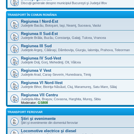
Discuţii generale despre municipiul Bucureşti şi Judeţul Ilfov
TRANSPORT ÎN COMUN ROMÂNIA
Regiunea I Nord-Est
Judeţele Bacău, Botoşani, Iaşi, Neamţ, Suceava, Vaslui
Regiunea II Sud-Est
Judeţele Brăila, Buzău, Constanţa, Galaţi, Tulcea, Vrancea
Regiunea III Sud
Judeţele Argeş, Călăraşi, Dâmboviţa, Giurgiu, Ialomiţa, Prahova, Teleorman
Regiunea IV Sud-Vest
Judeţele Dolj, Gorj, Mehedinţi, Olt, Vâlcea
Regiunea V Vest
Judeţele Arad, Caraş-Severin, Hunedoara, Timiş
Regiunea VI Nord-Vest
Judeţele Bihor, Bistriţa-Năsăud, Cluj, Maramureş, Satu Mare, Sălaj
Regiunea VII Centru
Judeţela Alba, Braşov, Covasna, Harghita, Mureş, Sibiu
Moderator:
GS808
TRANSPORT FEROVIAR
Ştiri şi evenimente
Ştiri şi evenimente din domeniul feroviar
Locomotive electrice şi diesel