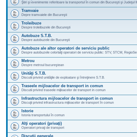
Ştiri şi evenimente referitoare la transportul în comun din Bucureşti şi Judeţul I
Tramvaie
Depre tramvaiele din Bucureşti
Troleibuze
Despre troleibuzele din Bucureşti
Autobuze S.T.B.
Despre autobuzele din Bucureşti
Autobuze ale altor operatori de serviciu public
Despre autobuzele celorlalţi operatori de serviciu public: STV, STCM, RegioSe
Metrou
Despre metroul bucureştean
Unităţi S.T.B.
Discutii privind unităţile de exploatare şi întreţinere S.T.B.
Traseele mijloacelor de transport in comun
Discutii privind traseele mijloacelor de transport in comun
Infrastructura mijloacelor de transport in comun
Discuţii privind infrastructura mijloacelor de transport în comun
Istorie
Istoria transportului în comun
Alţi operatori (privaţi)
Operatori privaţi de transport
Discuţii generale