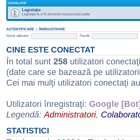
LEGISLAŢIE
Legislaţie
Legislaţia la zi în domeniul transportului public
AUTENTIFICARE
•
ÎNREGISTRARE
Nume utilizator:
Parolă:
CINE ESTE CONECTAT
În total sunt
258
utilizatori conectaţi 
(date care se bazează pe utilizatorii
Cei mai mulţi utilizatori conectaţi a
Utilizatori înregistraţi:
Google [Bot
Legendă:
Administratori
,
Colaborato
STATISTICI