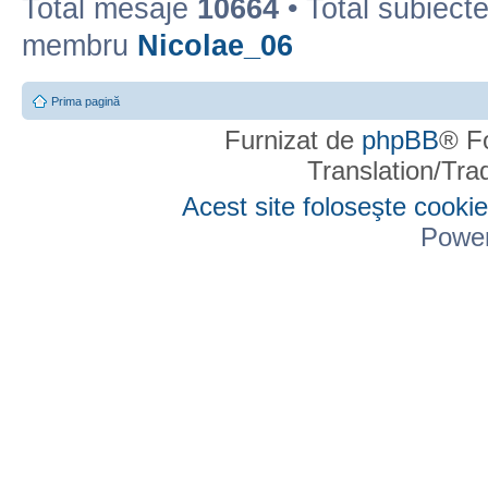
Total mesaje
10664
• Total subiect
membru
Nicolae_06
Prima pagină
Furnizat de
phpBB
® F
Translation/Tr
Acest site foloseşte cookie
Powe