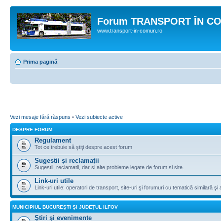
Forum TRANSPORT ÎN C
www.transport-in-comun.ro
Prima pagină
Vezi mesaje fără răspuns
•
Vezi subiecte active
DESPRE FORUM
Regulament
Tot ce trebuie să ştiţi despre acest forum
Sugestii şi reclamaţii
Sugestii, reclamatii, dar si alte probleme legate de forum si site.
Link-uri utile
Link-uri utile: operatori de transport, site-uri şi forumuri cu tematică similară şi a
MUNICIPIUL BUCUREŞTI ŞI JUDEŢUL ILFOV
Ştiri şi evenimente