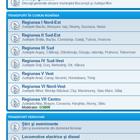
Discuţii generale despre municipiul Bucureşti şi Judeţul Ilfov
TRANSPORT ÎN COMUN ROMÂNIA
Regiunea I Nord-Est
Judeţele Bacău, Botoşani, Iaşi, Neamţ, Suceava, Vaslui
Regiunea II Sud-Est
Judeţele Brăila, Buzău, Constanţa, Galaţi, Tulcea, Vrancea
Regiunea III Sud
Judeţele Argeş, Călăraşi, Dâmboviţa, Giurgiu, Ialomiţa, Prahova, Teleorman
Regiunea IV Sud-Vest
Judeţele Dolj, Gorj, Mehedinţi, Olt, Vâlcea
Regiunea V Vest
Judeţele Arad, Caraş-Severin, Hunedoara, Timiş
Regiunea VI Nord-Vest
Judeţele Bihor, Bistriţa-Năsăud, Cluj, Maramureş, Satu Mare, Sălaj
Regiunea VII Centru
Judeţela Alba, Braşov, Covasna, Harghita, Mureş, Sibiu
Moderator:
GS808
TRANSPORT FEROVIAR
Ştiri şi evenimente
Ştiri şi evenimente din domeniul feroviar
Locomotive electrice şi diesel