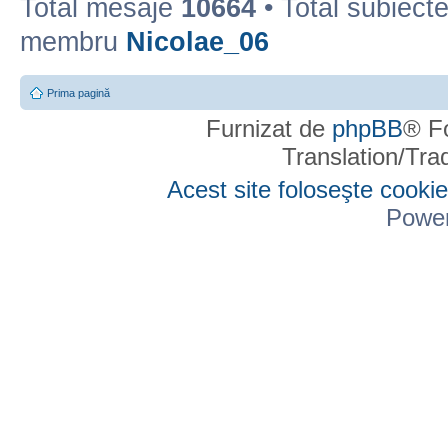
Total mesaje
10664
• Total subiect
membru
Nicolae_06
Prima pagină
Furnizat de
phpBB
® F
Translation/Tr
Acest site foloseşte cookie
Powe