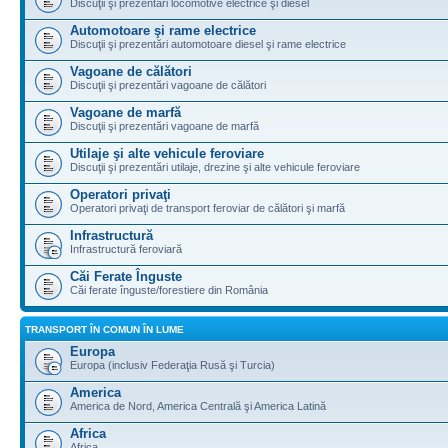
Discuţii şi prezentări locomotive electrice şi diesel
Automotoare şi rame electrice
Discuţii şi prezentări automotoare diesel şi rame electrice
Vagoane de călători
Discuţii şi prezentări vagoane de călători
Vagoane de marfă
Discuţii şi prezentări vagoane de marfă
Utilaje şi alte vehicule feroviare
Discuţii şi prezentări utilaje, drezine şi alte vehicule feroviare
Operatori privaţi
Operatori privaţi de transport feroviar de călători şi marfă
Infrastructură
Infrastructură feroviară
Căi Ferate Înguste
Căi ferate înguste/forestiere din România
TRANSPORT ÎN COMUN ÎN LUME
Europa
Europa (inclusiv Federaţia Rusă şi Turcia)
America
America de Nord, America Centrală şi America Latină
Africa
Africa