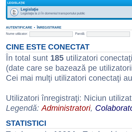
LEGISLAŢIE
Legislaţie
Legislaţia la zi în domeniul transportului public
AUTENTIFICARE
•
ÎNREGISTRARE
Nume utilizator:
Parolă:
CINE ESTE CONECTAT
În total sunt
185
utilizatori conectaţi 
(date care se bazează pe utilizatorii
Cei mai mulţi utilizatori conectaţi a
Utilizatori înregistraţi: Niciun utiliza
Legendă:
Administratori
,
Colaborato
STATISTICI