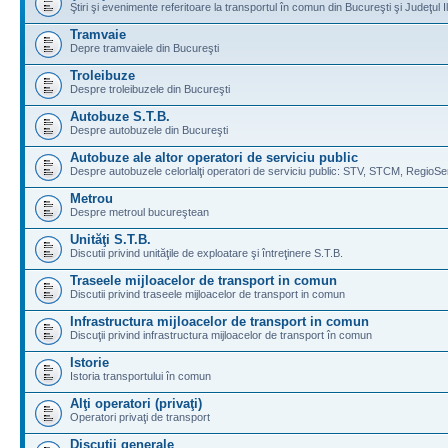
Ştiri şi evenimente referitoare la transportul în comun din Bucureşti şi Judeţul I
Tramvaie
Depre tramvaiele din Bucureşti
Troleibuze
Despre troleibuzele din Bucureşti
Autobuze S.T.B.
Despre autobuzele din Bucureşti
Autobuze ale altor operatori de serviciu public
Despre autobuzele celorlalţi operatori de serviciu public: STV, STCM, RegioSe
Metrou
Despre metroul bucureştean
Unităţi S.T.B.
Discutii privind unităţile de exploatare şi întreţinere S.T.B.
Traseele mijloacelor de transport in comun
Discutii privind traseele mijloacelor de transport in comun
Infrastructura mijloacelor de transport in comun
Discuţii privind infrastructura mijloacelor de transport în comun
Istorie
Istoria transportului în comun
Alţi operatori (privaţi)
Operatori privaţi de transport
Discuţii generale