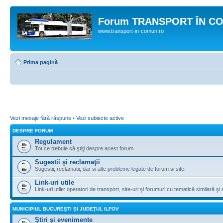
Forum TRANSPORT ÎN C
www.transport-in-comun.ro
Prima pagină
Vezi mesaje fără răspuns
•
Vezi subiecte active
DESPRE FORUM
Regulament
Tot ce trebuie să ştiţi despre acest forum
Sugestii şi reclamaţii
Sugestii, reclamatii, dar si alte probleme legate de forum si site.
Link-uri utile
Link-uri utile: operatori de transport, site-uri şi forumuri cu tematică similară şi a
MUNICIPIUL BUCUREŞTI ŞI JUDEŢUL ILFOV
Ştiri şi evenimente