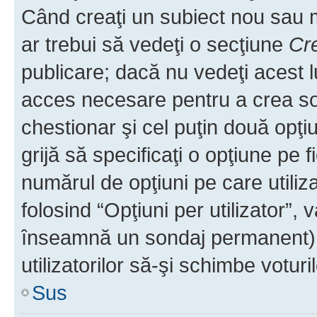
Când creaţi un subiect nou sau mo
ar trebui să vedeţi o secţiune
Cr
publicare; dacă nu vedeţi acest lu
acces necesare pentru a crea son
chestionar şi cel puţin două opţ
grijă să specificaţi o opţiune pe f
numărul de opţiuni pe care utiliza
folosind “Opţiuni per utilizator”, v
înseamnă un sondaj permanent) ş
utilizatorilor să-şi schimbe voturil
Sus