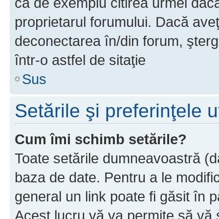
ca de exemplu citirea urmei dacă 
proprietarul forumului. Dacă av
deconectarea în/din forum, şterg
într-o astfel de sitaţie
Sus
Setările şi preferinţele u
Cum îmi schimb setările?
Toate setările dumneavoastră (dac
baza de date. Pentru a le modifica,
general un link poate fi găsit în 
Acest lucru vă va permite să vă sc