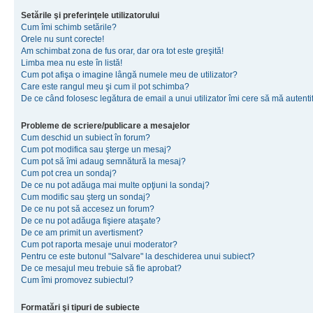
Setările şi preferinţele utilizatorului
Cum îmi schimb setările?
Orele nu sunt corecte!
Am schimbat zona de fus orar, dar ora tot este greşită!
Limba mea nu este în listă!
Cum pot afişa o imagine lângă numele meu de utilizator?
Care este rangul meu şi cum il pot schimba?
De ce când folosesc legătura de email a unui utilizator îmi cere să mă autenti
Probleme de scriere/publicare a mesajelor
Cum deschid un subiect în forum?
Cum pot modifica sau şterge un mesaj?
Cum pot să îmi adaug semnătură la mesaj?
Cum pot crea un sondaj?
De ce nu pot adăuga mai multe opţiuni la sondaj?
Cum modific sau şterg un sondaj?
De ce nu pot să accesez un forum?
De ce nu pot adăuga fişiere ataşate?
De ce am primit un avertisment?
Cum pot raporta mesaje unui moderator?
Pentru ce este butonul "Salvare" la deschiderea unui subiect?
De ce mesajul meu trebuie să fie aprobat?
Cum îmi promovez subiectul?
Formatări şi tipuri de subiecte