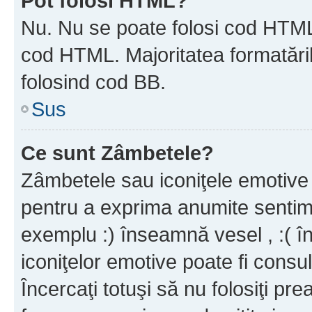
Pot folosi HTML?
Nu. Nu se poate folosi cod HTML c
cod HTML. Majoritatea formatăril
folosind cod BB.
Sus
Ce sunt Zâmbetele?
Zâmbetele sau iconiţele emotive s
pentru a exprima anumite sentim
exemplu :) înseamnă vesel , :( î
iconiţelor emotive poate fi consul
Încercaţi totuşi să nu folosiţi pr