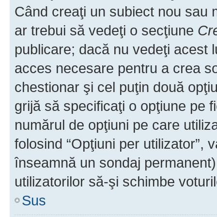
Când creaţi un subiect nou sau mo
ar trebui să vedeţi o secţiune
Cr
publicare; dacă nu vedeţi acest lu
acces necesare pentru a crea son
chestionar şi cel puţin două opţ
grijă să specificaţi o opţiune pe f
numărul de opţiuni pe care utiliza
folosind “Opţiuni per utilizator”, v
înseamnă un sondaj permanent) ş
utilizatorilor să-şi schimbe voturil
Sus