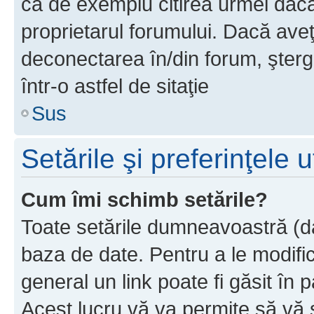
ca de exemplu citirea urmei dacă 
proprietarul forumului. Dacă av
deconectarea în/din forum, şterg
într-o astfel de sitaţie
Sus
Setările şi preferinţele u
Cum îmi schimb setările?
Toate setările dumneavoastră (dac
baza de date. Pentru a le modifica,
general un link poate fi găsit în 
Acest lucru vă va permite să vă sc