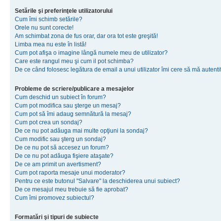
Setările şi preferinţele utilizatorului
Cum îmi schimb setările?
Orele nu sunt corecte!
Am schimbat zona de fus orar, dar ora tot este greşită!
Limba mea nu este în listă!
Cum pot afişa o imagine lângă numele meu de utilizator?
Care este rangul meu şi cum il pot schimba?
De ce când folosesc legătura de email a unui utilizator îmi cere să mă autenti
Probleme de scriere/publicare a mesajelor
Cum deschid un subiect în forum?
Cum pot modifica sau şterge un mesaj?
Cum pot să îmi adaug semnătură la mesaj?
Cum pot crea un sondaj?
De ce nu pot adăuga mai multe opţiuni la sondaj?
Cum modific sau şterg un sondaj?
De ce nu pot să accesez un forum?
De ce nu pot adăuga fişiere ataşate?
De ce am primit un avertisment?
Cum pot raporta mesaje unui moderator?
Pentru ce este butonul "Salvare" la deschiderea unui subiect?
De ce mesajul meu trebuie să fie aprobat?
Cum îmi promovez subiectul?
Formatări şi tipuri de subiecte