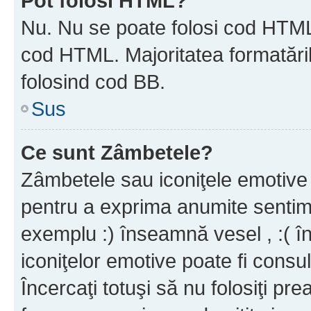
Pot folosi HTML?
Nu. Nu se poate folosi cod HTML c
cod HTML. Majoritatea formatăril
folosind cod BB.
Sus
Ce sunt Zâmbetele?
Zâmbetele sau iconiţele emotive s
pentru a exprima anumite sentim
exemplu :) înseamnă vesel , :( î
iconiţelor emotive poate fi consul
Încercaţi totuşi să nu folosiţi pr