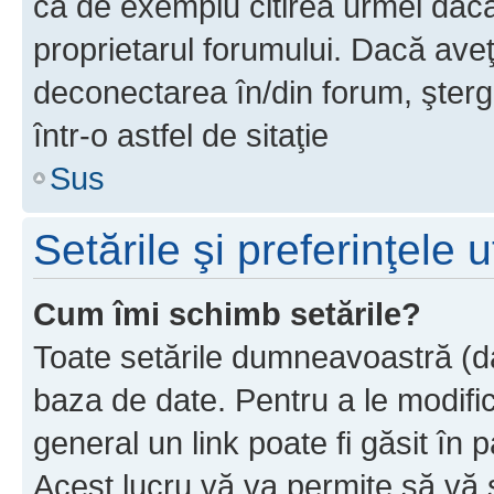
ca de exemplu citirea urmei dacă 
proprietarul forumului. Dacă av
deconectarea în/din forum, şterg
într-o astfel de sitaţie
Sus
Setările şi preferinţele u
Cum îmi schimb setările?
Toate setările dumneavoastră (dac
baza de date. Pentru a le modifica,
general un link poate fi găsit în 
Acest lucru vă va permite să vă sc