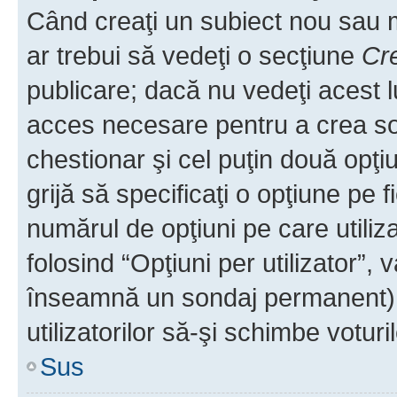
Când creaţi un subiect nou sau mo
ar trebui să vedeţi o secţiune
Cr
publicare; dacă nu vedeţi acest lu
acces necesare pentru a crea son
chestionar şi cel puţin două opţ
grijă să specificaţi o opţiune pe f
numărul de opţiuni pe care utiliza
folosind “Opţiuni per utilizator”, v
înseamnă un sondaj permanent) ş
utilizatorilor să-şi schimbe voturil
Sus