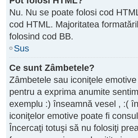
Pot folosi HTML?
Nu. Nu se poate folosi cod HTML c
cod HTML. Majoritatea formatăril
folosind cod BB.
Sus
Ce sunt Zâmbetele?
Zâmbetele sau iconiţele emotive s
pentru a exprima anumite sentim
exemplu :) înseamnă vesel , :( î
iconiţelor emotive poate fi consul
Încercaţi totuşi să nu folosiţi pr