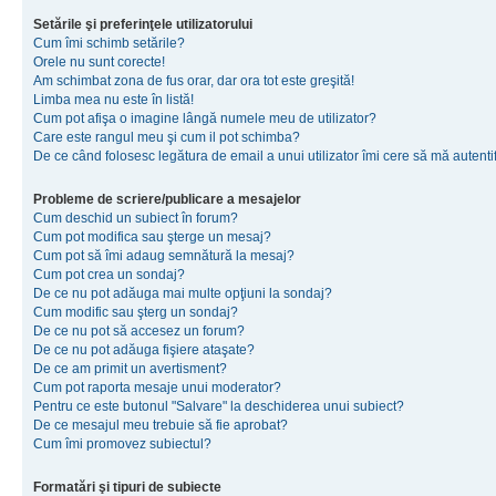
Setările şi preferinţele utilizatorului
Cum îmi schimb setările?
Orele nu sunt corecte!
Am schimbat zona de fus orar, dar ora tot este greşită!
Limba mea nu este în listă!
Cum pot afişa o imagine lângă numele meu de utilizator?
Care este rangul meu şi cum il pot schimba?
De ce când folosesc legătura de email a unui utilizator îmi cere să mă autenti
Probleme de scriere/publicare a mesajelor
Cum deschid un subiect în forum?
Cum pot modifica sau şterge un mesaj?
Cum pot să îmi adaug semnătură la mesaj?
Cum pot crea un sondaj?
De ce nu pot adăuga mai multe opţiuni la sondaj?
Cum modific sau şterg un sondaj?
De ce nu pot să accesez un forum?
De ce nu pot adăuga fişiere ataşate?
De ce am primit un avertisment?
Cum pot raporta mesaje unui moderator?
Pentru ce este butonul "Salvare" la deschiderea unui subiect?
De ce mesajul meu trebuie să fie aprobat?
Cum îmi promovez subiectul?
Formatări şi tipuri de subiecte