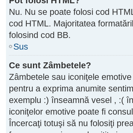
Pot folosi HTML?
Nu. Nu se poate folosi cod HTML c
cod HTML. Majoritatea formatăril
folosind cod BB.
Sus
Ce sunt Zâmbetele?
Zâmbetele sau iconiţele emotive s
pentru a exprima anumite sentim
exemplu :) înseamnă vesel , :( î
iconiţelor emotive poate fi consul
Încercaţi totuşi să nu folosiţi pr