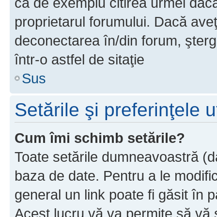
ca de exemplu citirea urmei dacă 
proprietarul forumului. Dacă av
deconectarea în/din forum, şterg
într-o astfel de sitaţie
Sus
Setările şi preferinţele u
Cum îmi schimb setările?
Toate setările dumneavoastră (dac
baza de date. Pentru a le modifica,
general un link poate fi găsit în 
Acest lucru vă va permite să vă sc