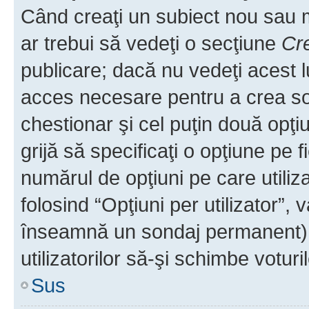
Când creaţi un subiect nou sau mo
ar trebui să vedeţi o secţiune
Cr
publicare; dacă nu vedeţi acest lu
acces necesare pentru a crea son
chestionar şi cel puţin două opţ
grijă să specificaţi o opţiune pe f
numărul de opţiuni pe care utiliza
folosind “Opţiuni per utilizator”, v
înseamnă un sondaj permanent) ş
utilizatorilor să-şi schimbe voturil
Sus