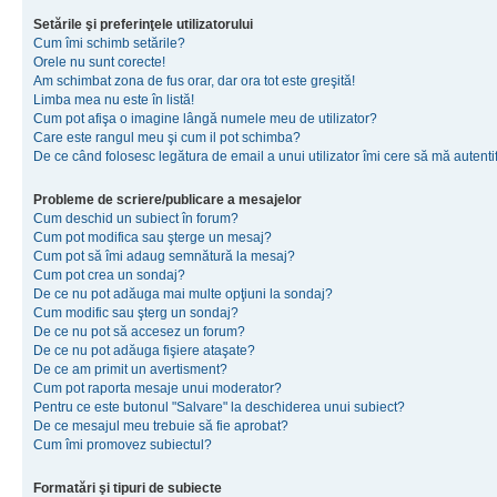
Setările şi preferinţele utilizatorului
Cum îmi schimb setările?
Orele nu sunt corecte!
Am schimbat zona de fus orar, dar ora tot este greşită!
Limba mea nu este în listă!
Cum pot afişa o imagine lângă numele meu de utilizator?
Care este rangul meu şi cum il pot schimba?
De ce când folosesc legătura de email a unui utilizator îmi cere să mă autenti
Probleme de scriere/publicare a mesajelor
Cum deschid un subiect în forum?
Cum pot modifica sau şterge un mesaj?
Cum pot să îmi adaug semnătură la mesaj?
Cum pot crea un sondaj?
De ce nu pot adăuga mai multe opţiuni la sondaj?
Cum modific sau şterg un sondaj?
De ce nu pot să accesez un forum?
De ce nu pot adăuga fişiere ataşate?
De ce am primit un avertisment?
Cum pot raporta mesaje unui moderator?
Pentru ce este butonul "Salvare" la deschiderea unui subiect?
De ce mesajul meu trebuie să fie aprobat?
Cum îmi promovez subiectul?
Formatări şi tipuri de subiecte