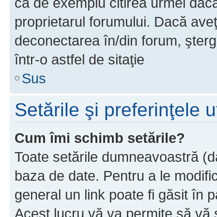
ca de exemplu citirea urmei dacă 
proprietarul forumului. Dacă av
deconectarea în/din forum, şterg
într-o astfel de sitaţie
Sus
Setările şi preferinţele u
Cum îmi schimb setările?
Toate setările dumneavoastră (dac
baza de date. Pentru a le modifica,
general un link poate fi găsit în 
Acest lucru vă va permite să vă sc