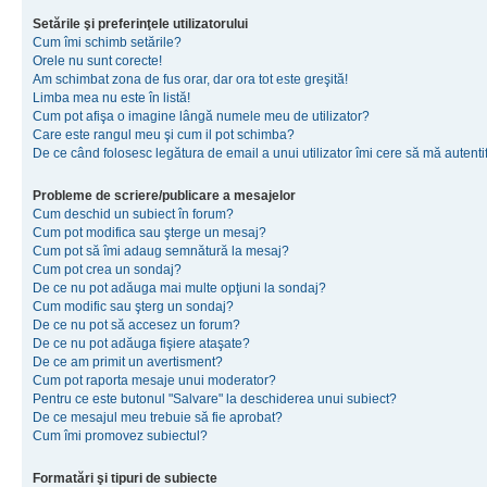
Setările şi preferinţele utilizatorului
Cum îmi schimb setările?
Orele nu sunt corecte!
Am schimbat zona de fus orar, dar ora tot este greşită!
Limba mea nu este în listă!
Cum pot afişa o imagine lângă numele meu de utilizator?
Care este rangul meu şi cum il pot schimba?
De ce când folosesc legătura de email a unui utilizator îmi cere să mă autenti
Probleme de scriere/publicare a mesajelor
Cum deschid un subiect în forum?
Cum pot modifica sau şterge un mesaj?
Cum pot să îmi adaug semnătură la mesaj?
Cum pot crea un sondaj?
De ce nu pot adăuga mai multe opţiuni la sondaj?
Cum modific sau şterg un sondaj?
De ce nu pot să accesez un forum?
De ce nu pot adăuga fişiere ataşate?
De ce am primit un avertisment?
Cum pot raporta mesaje unui moderator?
Pentru ce este butonul "Salvare" la deschiderea unui subiect?
De ce mesajul meu trebuie să fie aprobat?
Cum îmi promovez subiectul?
Formatări şi tipuri de subiecte