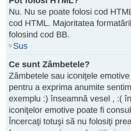
Pot folosi HTML?
Nu. Nu se poate folosi cod HTML c
cod HTML. Majoritatea formatăril
folosind cod BB.
Sus
Ce sunt Zâmbetele?
Zâmbetele sau iconiţele emotive s
pentru a exprima anumite sentim
exemplu :) înseamnă vesel , :( î
iconiţelor emotive poate fi consul
Încercaţi totuşi să nu folosiţi pr