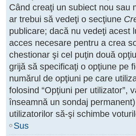
Când creaţi un subiect nou sau mo
ar trebui să vedeţi o secţiune
Cr
publicare; dacă nu vedeţi acest lu
acces necesare pentru a crea son
chestionar şi cel puţin două opţ
grijă să specificaţi o opţiune pe f
numărul de opţiuni pe care utiliza
folosind “Opţiuni per utilizator”, v
înseamnă un sondaj permanent) ş
utilizatorilor să-şi schimbe voturil
Sus