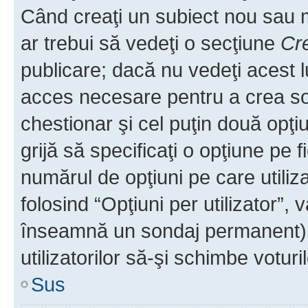
Când creaţi un subiect nou sau mo
ar trebui să vedeţi o secţiune
Cr
publicare; dacă nu vedeţi acest lu
acces necesare pentru a crea son
chestionar şi cel puţin două opţ
grijă să specificaţi o opţiune pe f
numărul de opţiuni pe care utiliza
folosind “Opţiuni per utilizator”, v
înseamnă un sondaj permanent) ş
utilizatorilor să-şi schimbe voturil
Sus