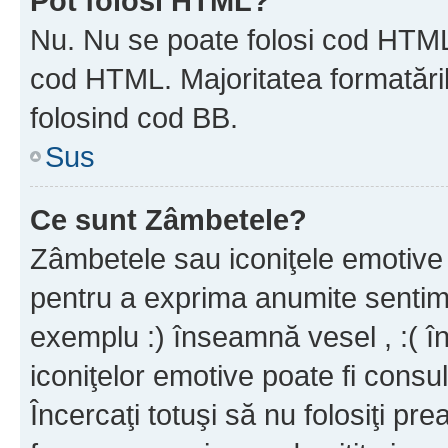
Pot folosi HTML?
Nu. Nu se poate folosi cod HTML c
cod HTML. Majoritatea formatăril
folosind cod BB.
Sus
Ce sunt Zâmbetele?
Zâmbetele sau iconiţele emotive s
pentru a exprima anumite sentim
exemplu :) înseamnă vesel , :( î
iconiţelor emotive poate fi consul
Încercaţi totuşi să nu folosiţi pr