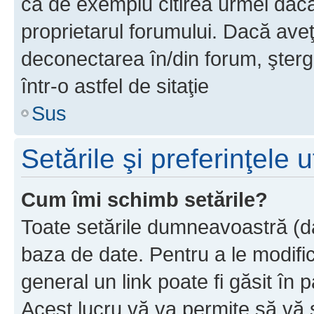
ca de exemplu citirea urmei dacă 
proprietarul forumului. Dacă av
deconectarea în/din forum, şterg
într-o astfel de sitaţie
Sus
Setările şi preferinţele u
Cum îmi schimb setările?
Toate setările dumneavoastră (dac
baza de date. Pentru a le modifica,
general un link poate fi găsit în 
Acest lucru vă va permite să vă sc