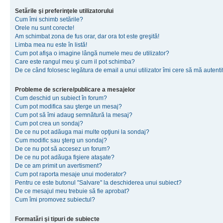
Setările şi preferinţele utilizatorului
Cum îmi schimb setările?
Orele nu sunt corecte!
Am schimbat zona de fus orar, dar ora tot este greşită!
Limba mea nu este în listă!
Cum pot afişa o imagine lângă numele meu de utilizator?
Care este rangul meu şi cum il pot schimba?
De ce când folosesc legătura de email a unui utilizator îmi cere să mă autenti
Probleme de scriere/publicare a mesajelor
Cum deschid un subiect în forum?
Cum pot modifica sau şterge un mesaj?
Cum pot să îmi adaug semnătură la mesaj?
Cum pot crea un sondaj?
De ce nu pot adăuga mai multe opţiuni la sondaj?
Cum modific sau şterg un sondaj?
De ce nu pot să accesez un forum?
De ce nu pot adăuga fişiere ataşate?
De ce am primit un avertisment?
Cum pot raporta mesaje unui moderator?
Pentru ce este butonul "Salvare" la deschiderea unui subiect?
De ce mesajul meu trebuie să fie aprobat?
Cum îmi promovez subiectul?
Formatări şi tipuri de subiecte