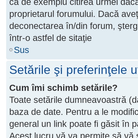
ca de exemplu citirea urmei dacă 
proprietarul forumului. Dacă av
deconectarea în/din forum, şterg
într-o astfel de sitaţie
Sus
Setările şi preferinţele u
Cum îmi schimb setările?
Toate setările dumneavoastră (dac
baza de date. Pentru a le modifica,
general un link poate fi găsit în 
Acest lucru vă va permite să vă sc