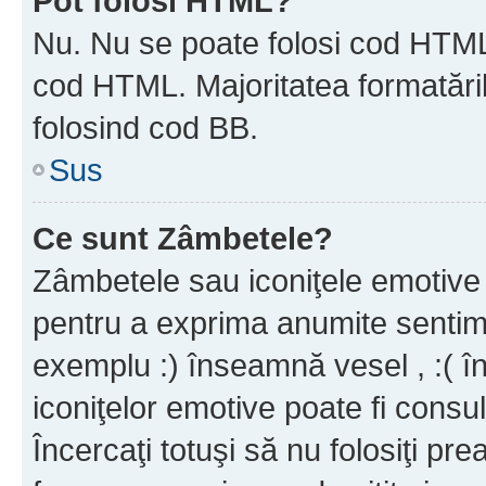
Pot folosi HTML?
Nu. Nu se poate folosi cod HTML c
cod HTML. Majoritatea formatăril
folosind cod BB.
Sus
Ce sunt Zâmbetele?
Zâmbetele sau iconiţele emotive s
pentru a exprima anumite sentim
exemplu :) înseamnă vesel , :( î
iconiţelor emotive poate fi consul
Încercaţi totuşi să nu folosiţi pr