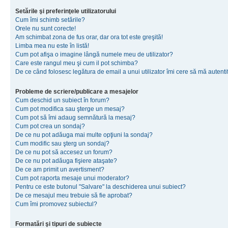
Setările şi preferinţele utilizatorului
Cum îmi schimb setările?
Orele nu sunt corecte!
Am schimbat zona de fus orar, dar ora tot este greşită!
Limba mea nu este în listă!
Cum pot afişa o imagine lângă numele meu de utilizator?
Care este rangul meu şi cum il pot schimba?
De ce când folosesc legătura de email a unui utilizator îmi cere să mă autenti
Probleme de scriere/publicare a mesajelor
Cum deschid un subiect în forum?
Cum pot modifica sau şterge un mesaj?
Cum pot să îmi adaug semnătură la mesaj?
Cum pot crea un sondaj?
De ce nu pot adăuga mai multe opţiuni la sondaj?
Cum modific sau şterg un sondaj?
De ce nu pot să accesez un forum?
De ce nu pot adăuga fişiere ataşate?
De ce am primit un avertisment?
Cum pot raporta mesaje unui moderator?
Pentru ce este butonul "Salvare" la deschiderea unui subiect?
De ce mesajul meu trebuie să fie aprobat?
Cum îmi promovez subiectul?
Formatări şi tipuri de subiecte