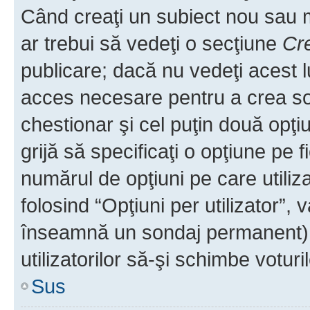
Când creaţi un subiect nou sau mo
ar trebui să vedeţi o secţiune
Cr
publicare; dacă nu vedeţi acest lu
acces necesare pentru a crea son
chestionar şi cel puţin două opţ
grijă să specificaţi o opţiune pe f
numărul de opţiuni pe care utiliza
folosind “Opţiuni per utilizator”, v
înseamnă un sondaj permanent) ş
utilizatorilor să-şi schimbe voturil
Sus