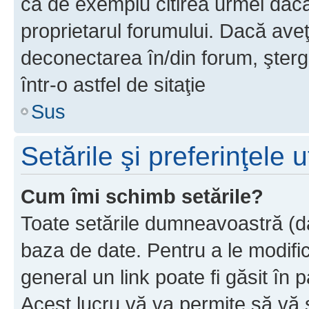
ca de exemplu citirea urmei dacă 
proprietarul forumului. Dacă av
deconectarea în/din forum, şterg
într-o astfel de sitaţie
Sus
Setările şi preferinţele u
Cum îmi schimb setările?
Toate setările dumneavoastră (dac
baza de date. Pentru a le modifica,
general un link poate fi găsit în 
Acest lucru vă va permite să vă sc