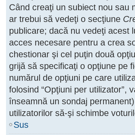
Când creaţi un subiect nou sau mo
ar trebui să vedeţi o secţiune
Cr
publicare; dacă nu vedeţi acest lu
acces necesare pentru a crea son
chestionar şi cel puţin două opţ
grijă să specificaţi o opţiune pe f
numărul de opţiuni pe care utiliza
folosind “Opţiuni per utilizator”, v
înseamnă un sondaj permanent) ş
utilizatorilor să-şi schimbe voturil
Sus