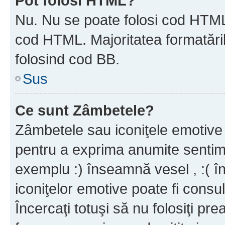
Pot folosi HTML?
Nu. Nu se poate folosi cod HTML c
cod HTML. Majoritatea formatăril
folosind cod BB.
Sus
Ce sunt Zâmbetele?
Zâmbetele sau iconiţele emotive s
pentru a exprima anumite sentim
exemplu :) înseamnă vesel , :( î
iconiţelor emotive poate fi consul
Încercaţi totuşi să nu folosiţi pr