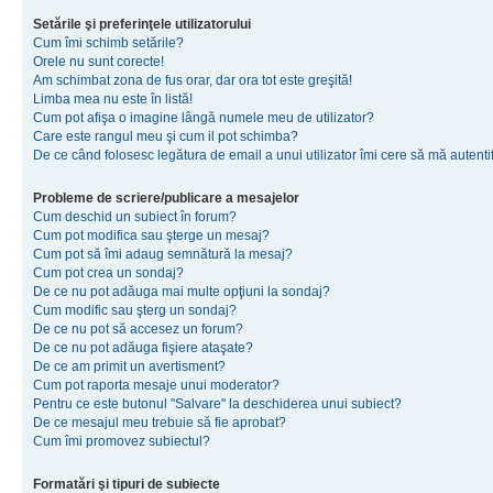
Setările şi preferinţele utilizatorului
Cum îmi schimb setările?
Orele nu sunt corecte!
Am schimbat zona de fus orar, dar ora tot este greşită!
Limba mea nu este în listă!
Cum pot afişa o imagine lângă numele meu de utilizator?
Care este rangul meu şi cum il pot schimba?
De ce când folosesc legătura de email a unui utilizator îmi cere să mă autenti
Probleme de scriere/publicare a mesajelor
Cum deschid un subiect în forum?
Cum pot modifica sau şterge un mesaj?
Cum pot să îmi adaug semnătură la mesaj?
Cum pot crea un sondaj?
De ce nu pot adăuga mai multe opţiuni la sondaj?
Cum modific sau şterg un sondaj?
De ce nu pot să accesez un forum?
De ce nu pot adăuga fişiere ataşate?
De ce am primit un avertisment?
Cum pot raporta mesaje unui moderator?
Pentru ce este butonul "Salvare" la deschiderea unui subiect?
De ce mesajul meu trebuie să fie aprobat?
Cum îmi promovez subiectul?
Formatări şi tipuri de subiecte