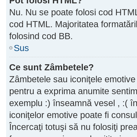
Pot folosi HTML?
Nu. Nu se poate folosi cod HTML c
cod HTML. Majoritatea formatăril
folosind cod BB.
Sus
Ce sunt Zâmbetele?
Zâmbetele sau iconiţele emotive s
pentru a exprima anumite sentim
exemplu :) înseamnă vesel , :( î
iconiţelor emotive poate fi consul
Încercaţi totuşi să nu folosiţi pr