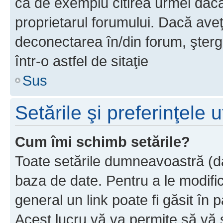
ca de exemplu citirea urmei dacă 
proprietarul forumului. Dacă av
deconectarea în/din forum, şterg
într-o astfel de sitaţie
Sus
Setările şi preferinţele u
Cum îmi schimb setările?
Toate setările dumneavoastră (dac
baza de date. Pentru a le modifica,
general un link poate fi găsit în 
Acest lucru vă va permite să vă sc