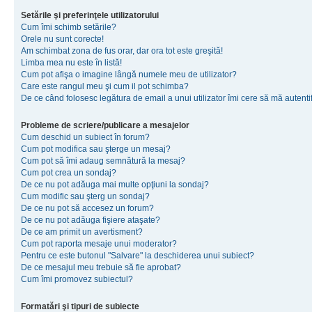
Setările şi preferinţele utilizatorului
Cum îmi schimb setările?
Orele nu sunt corecte!
Am schimbat zona de fus orar, dar ora tot este greşită!
Limba mea nu este în listă!
Cum pot afişa o imagine lângă numele meu de utilizator?
Care este rangul meu şi cum il pot schimba?
De ce când folosesc legătura de email a unui utilizator îmi cere să mă autenti
Probleme de scriere/publicare a mesajelor
Cum deschid un subiect în forum?
Cum pot modifica sau şterge un mesaj?
Cum pot să îmi adaug semnătură la mesaj?
Cum pot crea un sondaj?
De ce nu pot adăuga mai multe opţiuni la sondaj?
Cum modific sau şterg un sondaj?
De ce nu pot să accesez un forum?
De ce nu pot adăuga fişiere ataşate?
De ce am primit un avertisment?
Cum pot raporta mesaje unui moderator?
Pentru ce este butonul "Salvare" la deschiderea unui subiect?
De ce mesajul meu trebuie să fie aprobat?
Cum îmi promovez subiectul?
Formatări şi tipuri de subiecte