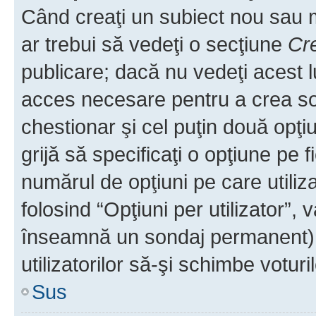
Când creaţi un subiect nou sau mo
ar trebui să vedeţi o secţiune
Cr
publicare; dacă nu vedeţi acest lu
acces necesare pentru a crea son
chestionar şi cel puţin două opţ
grijă să specificaţi o opţiune pe f
numărul de opţiuni pe care utiliza
folosind “Opţiuni per utilizator”, v
înseamnă un sondaj permanent) ş
utilizatorilor să-şi schimbe voturil
Sus